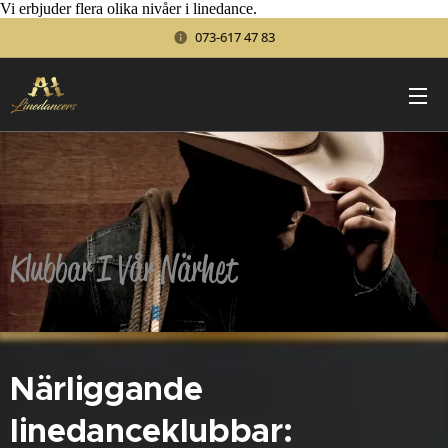
Vi erbjuder flera olika nivåer i linedance.
073-617 47 83
Klubbar I Vår Närhet
Närliggande
linedanceklubbar: