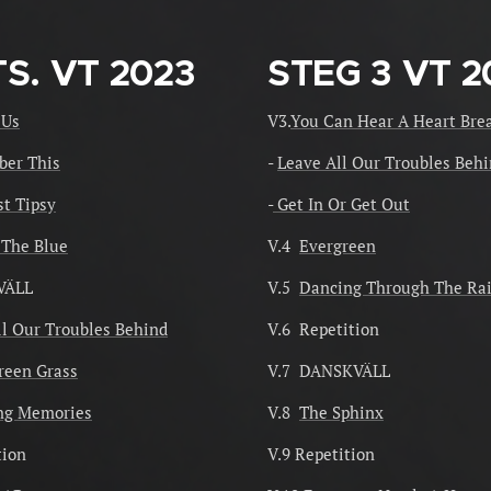
S. VT 2023
STEG 3
VT 2
 Us
V3.
You Can Hear A Heart Bre
er This
-
Leave All Our Troubles Beh
st Tipsy
-
Get In Or Get Out
 The Blue
V.4
Evergreen
VÄLL
V.5
Dancing Through The Ra
ll Our Troubles Behind
V.6 Repetition
reen Grass
V.7 DANSKVÄLL
ng Memories
V.8
The Sphinx
tion
V.9 Repetition