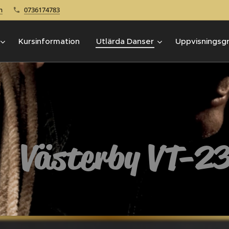
m
0736174783
Kursinformation
Utlärda Danser
Uppvisningsg
by VT-2