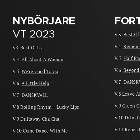
NYBÖRJARE
FORT
VT 2023
V.3
Best Of
V.4
Rememb
V3.
Best Of Us
V.5
Half Pa
V.4
All About A Woman
V.6
Beyond
V.5
We're Good To Go
V.7 DANSK
V.6
A Little Help
V.8
Leave A
V.7 DANSKVÄLL
V.9
Green G
V.8
Rolling Rhytm
+
Lucky Lips
V.10
Drinki
V.9
Driftaway Cha Cha
V.11 Repeti
V.10
Come Dance With Me