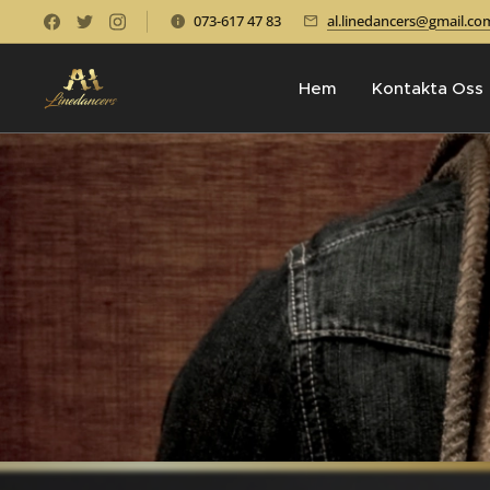
073-617 47 83
al.linedancers@gmail.co
Hem
Kontakta Oss
Väster