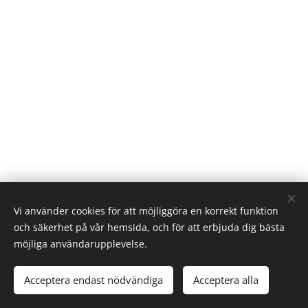
Vi använder cookies för att möjliggöra en korrekt funktion
och säkerhet på vår hemsida, och för att erbjuda dig bästa
möjliga användarupplevelse.
AL Linedancers
Alla rättigheter reserverade 2023
Acceptera endast nödvändiga
Acceptera alla
Cookies